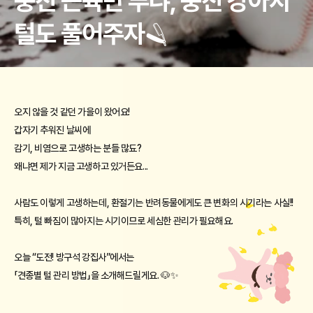
뭉친 근육만 푸냐, 뭉친 강아지 
털도 풀어주자🪒
오지 않을 것 같던 가을이 왔어요! 
갑자기 추워진 날씨에 
감기, 비염으로 고생하는 분들 많됴? 
왜냐면 제가 지금 고생하고 있거든요... 
사람도 이렇게 고생하는데, 환절기는 반려동물에게도 큰 변화의 시기라는 사실!! 
특히, 털 빠짐이 많아지는 시기이므로 세심한 관리가 필요해요. 
오늘 “도전! 방구석 강집사”에서는 
「견종별 털 관리 방법」을 소개해드릴게요. 🐶✨