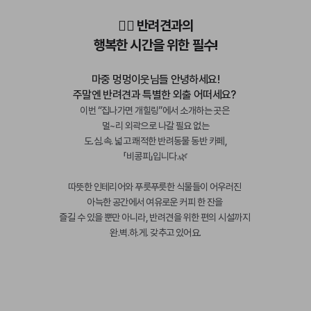
🐕‍🦺 반려견과의
행복한 시간을 위한 필수!
마중 멍멍이웃님들 안녕하세요!
주말엔 반려견과 특별한 외출 어떠세요? 
이번 “집나가면 개힐링”에서 소개하는 곳은 
멀~리 외곽으로 나갈 필요 없는
도.심.속. 넓고 쾌적한 반려동물 동반 카페,
「비콩피」입니다.🌿
따뜻한 인테리어와 푸릇푸릇한 식물들이 어우러진 
아늑한 공간에서 여유로운 커피 한 잔을 
즐길 수 있을 뿐만 아니라, 반려견을 위한 편의 시설까지 
완.벽.하.게. 갖추고 있어요.