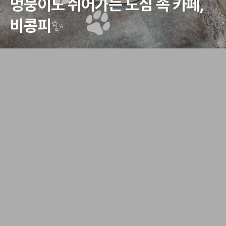
멍뭉이도 쉬어가는 도심 속 카페, 
비콩피✨