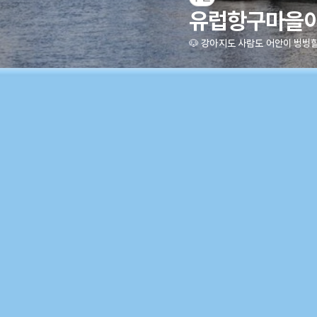
유럽항구마을이
🐶 강아지도 사람도 어안이 벙벙