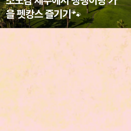
소노캄 제주에서 댕댕이랑 가
을 펫캉스 즐기기🐾