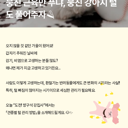
뭉친 근육만 푸냐, 뭉친 강아지 털
도 풀어주자🪒
오지 않을 것 같던 가을이 왔어요! 
갑자기 추워진 날씨에 
감기, 비염으로 고생하는 분들 많됴? 
왜냐면 제가 지금 고생하고 있거든요... 
사람도 이렇게 고생하는데, 환절기는 반려동물에게도 큰 변화의 시기라는 사실!! 
특히, 털 빠짐이 많아지는 시기이므로 세심한 관리가 필요해요. 
오늘 “도전! 방구석 강집사”에서는 
「견종별 털 관리 방법」을 소개해드릴게요. 🐶✨