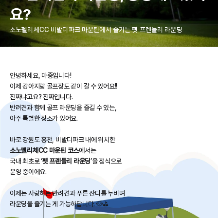
요?
소노펠리체CC 비발디파크 마운틴에서 즐기는 펫 프렌들리 라운딩
안녕하세요, 마중입니다!
이제 강아지랑 골프장도 같이 갈 수 있어요!!
진짜냐고요? 진짜입니다.
반려견과 함께 골프 라운딩을 즐길 수 있는,
아주 특별한 장소가 있어요.
바로 강원도 홍천, 비발디파크 내에 위치한
소노펠리체CC 마운틴 코스
에서는
국내 최초로 ‘
펫 프렌들리 라운딩
’을 정식으로
운영 중이에요.
이제는 사랑하는 반려견과 푸른 잔디를 누비며
라운딩을 즐기는 게 가능하답니다. 🐶⛳