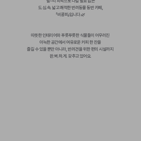
멀~리 외곽으로 나갈 필요 없는
도.심.속. 넓고 쾌적한 반려동물 동반 카페,
「비콩피」입니다.🌿
따뜻한 인테리어와 푸릇푸릇한 식물들이 어우러진 
아늑한 공간에서 여유로운 커피 한 잔을 
즐길 수 있을 뿐만 아니라, 반려견을 위한 편의 시설까지 
완.벽.하.게. 갖추고 있어요.