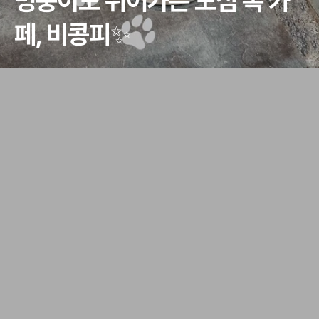
멍뭉이도 쉬어가는 도심 속 카
페, 비콩피✨