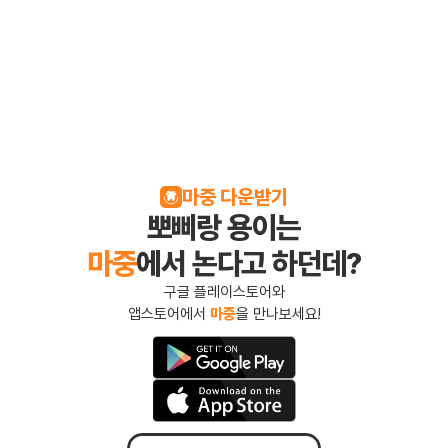
마중 다운받기
뽀삐랑 용이는
마중
에서 논다고 하던데?
구글 플레이스토어와
앱스토어에서 
마중
을 만나보세요!