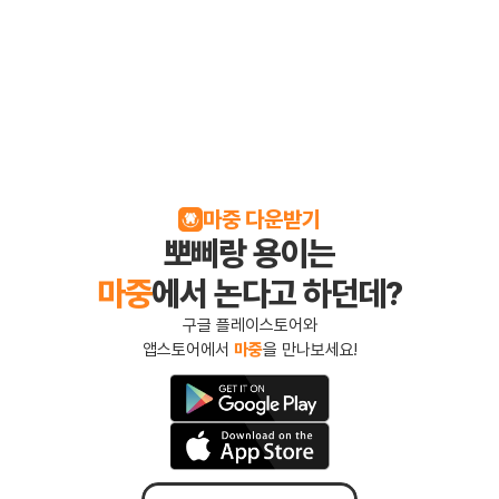
마중 다운받기
뽀삐랑 용이는
마중
에서 논다고 하던데?
구글 플레이스토어와
앱스토어에서 
마중
을 만나보세요!