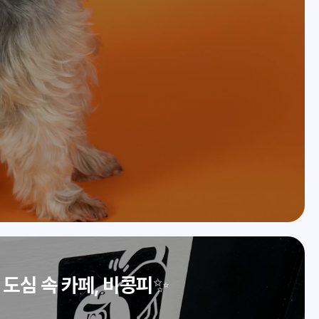
도심 속 카페, 비콩피✨