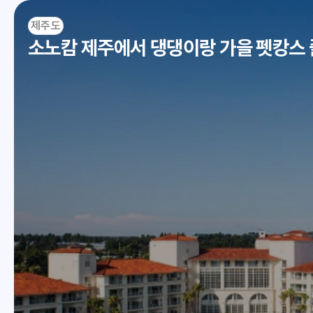
제주도
소노캄 제주에서 댕댕이랑 가을 펫캉스 