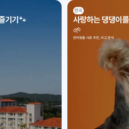
전국
즐기기🐾
사랑하는 댕댕이를 
🌱
반려동물 사료 추천, 비교 분석