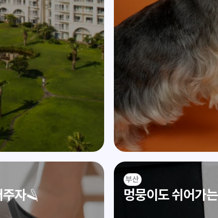
부산
어주자🪒
멍뭉이도 쉬어가는 