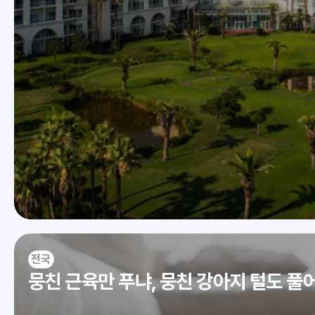
전국
뭉친 근육만 푸냐, 뭉친 강아지 털도 풀