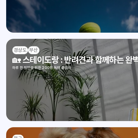
경상도
부산
🏡 스테이도랑 : 반려견과 함께하는 완
하루 한 팀만을 위한 200평 독채 풀빌라