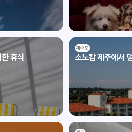
제주도
벽한 휴식
소노캄 제주에서 댕