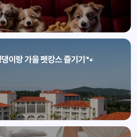
댕이랑 가을 펫캉스 즐기기🐾