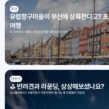
부산
유럽항구마을이 부산에 상륙한다고? 포
여행
🐶 강아지도 사람도 어안이 벙벙할 포트빌리지 부산
강원도
⛳ 반려견과 라운딩, 상상해보셨나요?
소노펠리체CC 비발디파크 마운틴에서 즐기는 펫 프렌들리 라운딩