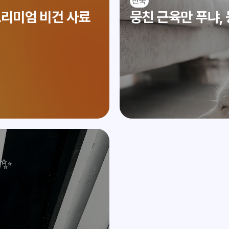
전국
프리미엄 비건 사료
뭉친 근육만 푸냐,
피✨