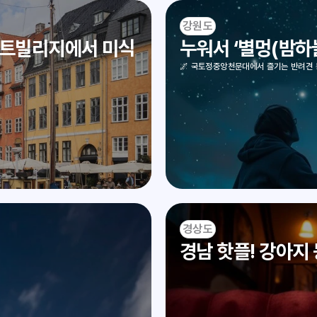
강원도
트빌리지에서 미식 
누워서 ‘별멍(밤하
🌌 국토정중앙천문대에서 즐기는 반려견 
경상도
경남 핫플! 강아지