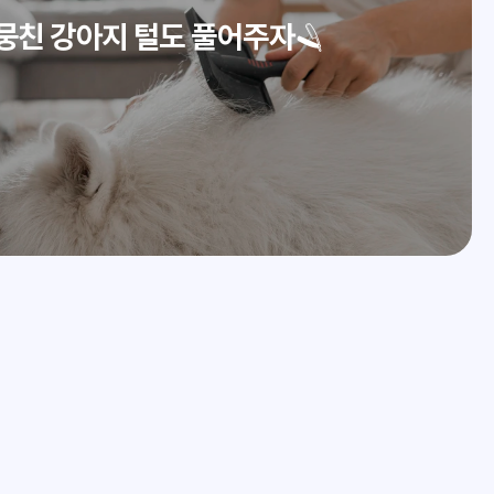
 뭉친 강아지 털도 풀어주자🪒