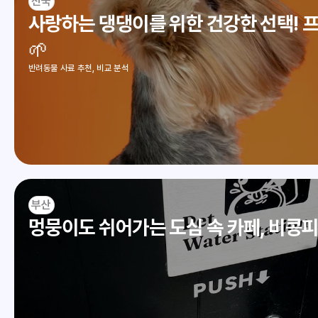
전국
사랑하는 댕댕이를 위한 건강한 선택! 
🌱
반려동물 사료 추천, 비교 분석
부산
멍뭉이도 쉬어가는 도심 속 카페, 비콩