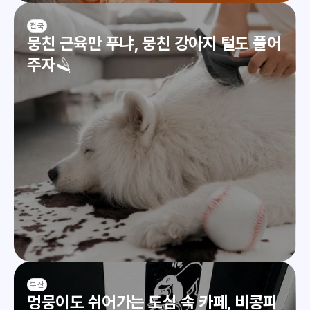
전국
뭉친 근육만 푸냐, 뭉친 강아지 털도 풀어
주자🪒
부산
멍뭉이도 쉬어가는 도심 속 카페, 비콩피