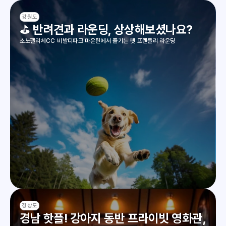
강원도
⛳ 반려견과 라운딩, 상상해보셨나요?
소노펠리체CC 비발디파크 마운틴에서 즐기는 펫 프렌들리 라운딩
경상도
경남 핫플! 강아지 동반 프라이빗 영화관, 