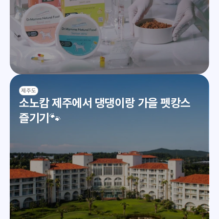
제주도
소노캄 제주에서 댕댕이랑 가을 펫캉스 
즐기기🐾